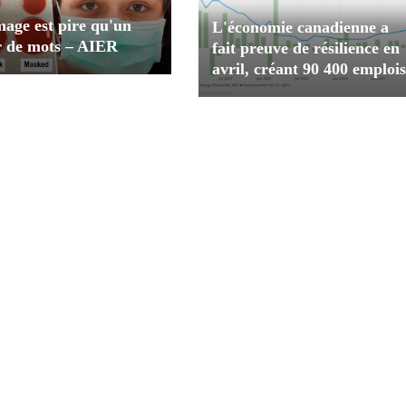
age est pire qu'un
L'économie canadienne a
er de mots – AIER
fait preuve de résilience en
avril, créant 90 400 emplois