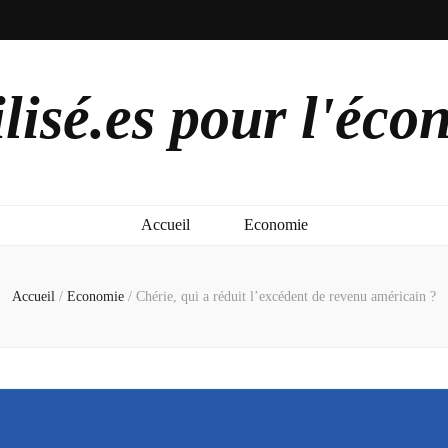
lisé.es pour l'éco
Accueil
Economie
Accueil
/
Economie
/
Chérie, qui a réduit l’excédent de revenu américain ?