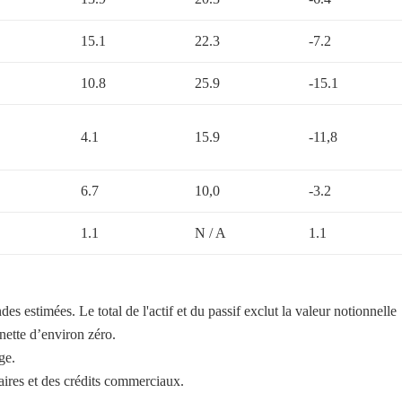
15.1
22.3
-7.2
10.8
25.9
-15.1
4.1
15.9
-11,8
6.7
10,0
-3.2
1.1
N / A
1.1
s estimées. Le total de l'actif et du passif exclut la valeur notionnelle
 nette d’environ zéro.
ge.
aires et des crédits commerciaux.