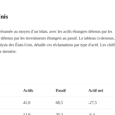
Unis
 résumée au moyen d’un bilan, avec les actifs étrangers détenus par les
s détenus par les investisseurs étrangers au passif. Le tableau ci-dessous, 
s des États-Unis, détaille ces réclamations par type d'actif. Les chiff
e dernière.
Actifs
Passif
Actif net
41,0
68,5
-27,5
13.9
20.3
-6.4