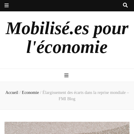
Mobilisé.es pour
l'économie
Accueil
/
Economie
/
Élargissement des écarts dans la reprise mondiale –
FMI Blog