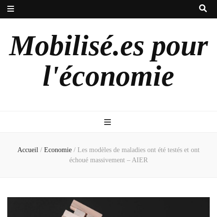
Mobilisé.es pour
l'économie
Accueil
/
Economie
/
Les modèles de maladies ont été testés et ont
échoué massivement – AIER