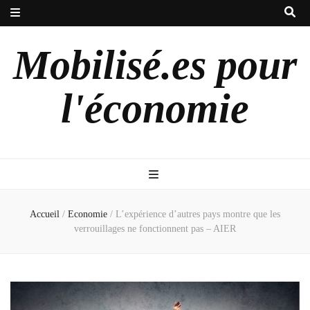
Mobilisé.es pour
l'économie
Accueil
/
Economie
/
L’expérience d’autres pays montre que les
verrouillages ne fonctionnent pas – AIER