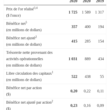
2020
2020
2019
3,4
Prix ​​de l'or réalisé
1 725
1 589
1 317
($ l'once)
5
Bénéfice net
357
400
194
(en millions de dollars)
2
Bénéfice net ajusté
415
285
154
(en millions de dollars)
Trésorerie nette provenant des
activités opérationnelles
1 031
889
434
(en millions de dollars)
1
Libre circulation des capitaux
522
438
55
(en millions de dollars)
Bénéfice net par action
0,20
0,22
0,11
($)
2
Bénéfice net ajusté par action
0,23
0,16
0,09
($)