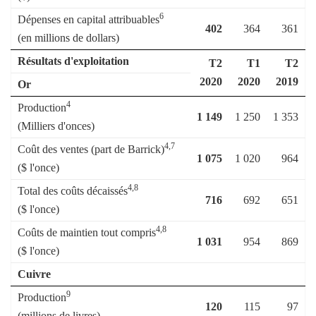
6
Dépenses en capital attribuables
402
364
361
(en millions de dollars)
Résultats d'exploitation
T2
T1
T2
2020
2020
2019
Or
4
Production
1 149
1 250
1 353
(Milliers d'onces)
4,7
Coût des ventes (part de Barrick)
1 075
1 020
964
($ l'once)
4,8
Total des coûts décaissés
716
692
651
($ l'once)
4,8
Coûts de maintien tout compris
1 031
954
869
($ l'once)
Cuivre
9
Production
120
115
97
(millions de livres)