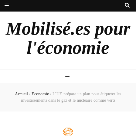
Mobilisé.es pour
l'économie
Accueil
/
Economie
/
L’UE prépare un plan pour étiqueter les
investissements dans le gaz et le nucléaire comme verts