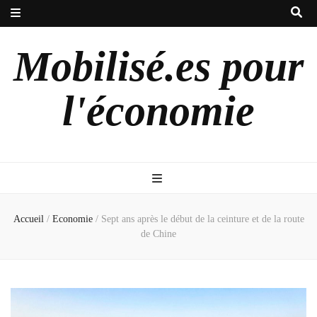
Mobilisé.es pour
l'économie
Accueil
/
Economie
/
Sept ans après le début de la ceinture et de la route
de Chine