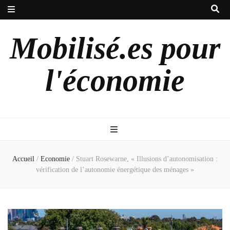
Mobilisé.es pour
l'économie
Accueil
/
Economie
/
Stuart Rosewarne, « Illusions d’autonomisation :
vérification de l’autonomie énergétique des ménages »