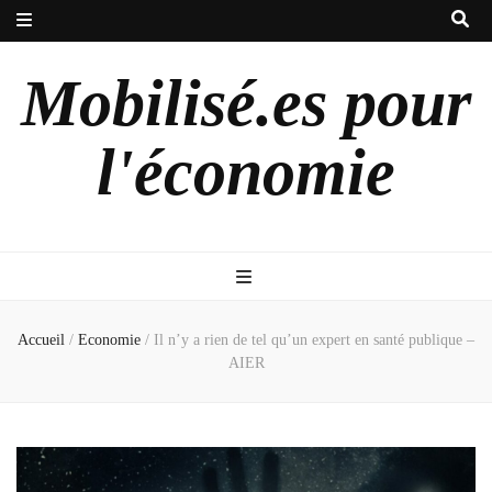
Mobilisé.es pour
l'économie
Accueil
/
Economie
/
Il n’y a rien de tel qu’un expert en santé publique –
AIER