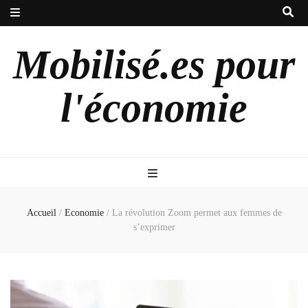
Mobilisé.es pour
l'économie
Accueil
/
Economie
/
La révolution Zoom permet aux femmes de
s’exprimer