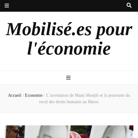
Mobilisé.es pour
l'économie
Accueil
/
Economie
/
L’arrestation de Maati Monjib et la poursuite du
recul des droits humains au Maroc