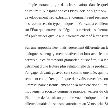
multiples notant que, « dans les situations dans lesquell
de l'autre ''. S'inspirant de ces idées, cela ne signifie-
développement néo-extractif et comment rend réellement
des ressources, du type pratiqué au Venezuela et ailleur
sur l'État qui entrave les allégations territoriales alter
très prédatrices qu'elle a initialement cherché à transce
Sur une approche liée, mais légèrement différente sur la
dialogue est l'engagement relativement brut avec le co
permis que ce framework gramscien puisse être, il a ten
détriment d'une lecture plus relationnelle de la produ
s'engager davantage avec cela comme une idée, quant à 
semblent compléter, plutôt que de rivaliser avec les co
Gramsci parle essentiellement de la manière dont l'État
mouvements sociaux comme le principal vecteur du cha
Plutôt que de fournir un point de vue théorique limité 
ailleurs louable du statisme autoritaire au Venezuela.