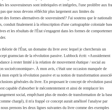
es les souveraineurs sont imbriquées et intégrées, l'une prolifère aux fra
t-il pas que nous devons réfléchir plus largement aux limites du
 des formes alternatives de souveraineté? J'ai soutenu que le national
s, conduit finalement à la réinscription d'une cartographie coloniale bas
natives et les résultats de l'État s'engagent dans les formes de comporteme
nder.
 théorie de l'État, un domaine du livre avec lequel je chercherais un
ncept gramscian de la révolution passive. Lubbock écrit: «Aussidement
dance à rester limité à la relation de mouvement étatique / social au
ction socioéconomique». À mon avis, c'était une occasion manquée de
mon esprit la révolution passive et sa notion de transformation associé
nclusions générales du livre. En proposant le concept de révolution pass
 est capable d'absorber le mécontentement et ainsi de remplacer les
ngement social, empêchant plus de modes de transformation de la base
(comme chargé), il m'a frappé ce concept aurait amélioré l'analyse par
 Si nous prenons les deux lignes suivantes du livre comme des exemples