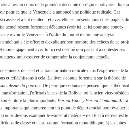
méricaines au cours de la première décennie du régime bolivarien lorsq
ir pour ce que le Venezuela a annoncé une politique radicale. Cet
cassée et a fait reculer – et avec elle les présentations et les papiers d
 actuel restent fortement débattues (voir ici, et ici pour une contre-
is de revoir le Venezuela à l'ordre du jour et de lire une analyse
potentiel qui a été offert et d'expliquer bon nombre des échecs de ce proj
if et mon engagement avec lui ici est destiné non pas tant à contester ses
 fructueux pour essayer de comprendre la conjoncture actuelle.
e épineux de l'état et la transformation radicale dans l'expérience de la
 et réfléchissons à cela. Le livre s'appuie fortement sur la théorie de
 socialisme du pouvoir
. De peur que certains ne pensent que la théorisa
transformation, j'offrirais le cas de la Bolivie, où l'ancien vice-présiden
son écriture la plus importante,
Forma Valor y Forma Comunidad
. La
ats importants qui comprennent un point de départ crucial pour évaluer l
 1) nous devons examiner le «substrat matériel» de l'État à dériver est le
radictions de classe et n'est pas une formation monolithique, 3) les luttes