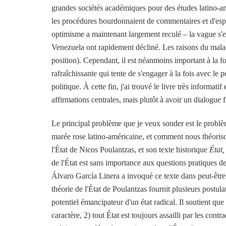
grandes sociétés académiques pour des études latino-a
les procédures bourdonnaient de commentaires et d'espo
optimisme a maintenant largement reculé – la vague s'est 
Venezuela ont rapidement décliné. Les raisons du malaise
position). Cependant, il est néanmoins important à la fo
rafraîchissante qui tente de s'engager à la fois avec le 
politique. À cette fin, j'ai trouvé le livre très informat
affirmations centrales, mais plutôt à avoir un dialogue
Le principal problème que je veux sonder est le problèm
marée rose latino-américaine, et comment nous théorisons
l'État de Nicos Poulantzas, et son texte historique
État,
de l'État est sans importance aux questions pratiques de 
Álvaro García Linera a invoqué ce texte dans peut-être 
théorie de l'État de Poulantzas fournit plusieurs postul
potentiel émancipateur d'un état radical. Il soutient que
caractère, 2) tout État est toujours assailli par les cont