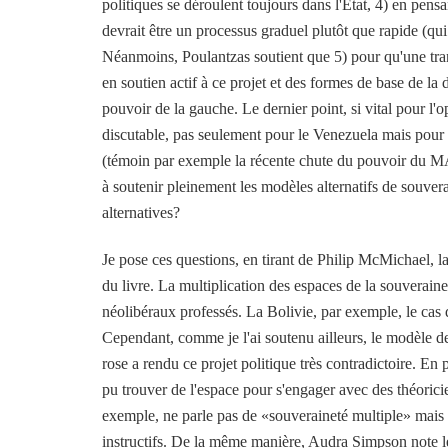
politiques se déroulent toujours dans l'État, 4) en pensa
devrait être un processus graduel plutôt que rapide (qui
Néanmoins, Poulantzas soutient que 5) pour qu'une tran
en soutien actif à ce projet et des formes de base de la
pouvoir de la gauche. Le dernier point, si vital pour l'
discutable, pas seulement pour le Venezuela mais pour u
(témoin par exemple la récente chute du pouvoir du MAS 
à soutenir pleinement les modèles alternatifs de souvera
alternatives?
Je pose ces questions, en tirant de Philip McMichael, l
du livre. La multiplication des espaces de la souveraine
néolibéraux professés. La Bolivie, par exemple, le cas 
Cependant, comme je l'ai soutenu ailleurs, le modèle de
rose a rendu ce projet politique très contradictoire. En 
pu trouver de l'espace pour s'engager avec des théori
exemple, ne parle pas de «souveraineté multiple» mais 
instructifs. De la même manière, Audra Simpson note le