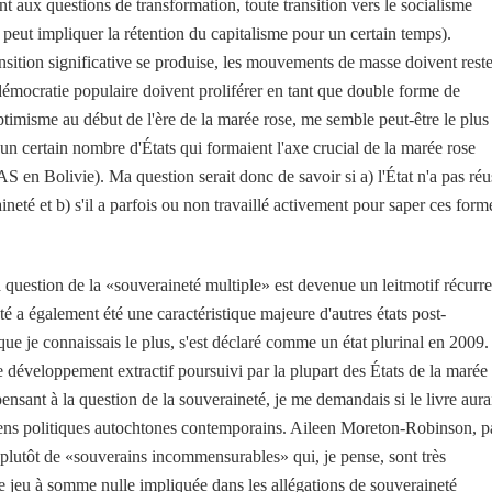
nt aux questions de transformation, toute transition vers le socialisme
 peut impliquer la rétention du capitalisme pour un certain temps).
sition significative se produise, les mouvements de masse doivent reste
 démocratie populaire doivent proliférer en tant que double forme de
optimisme au début de l'ère de la marée rose, me semble peut-être le plus
n certain nombre d'États qui formaient l'axe crucial de la marée rose
en Bolivie). Ma question serait donc de savoir si a) l'État n'a pas réu
ineté et b) s'il a parfois ou non travaillé activement pour saper ces form
a question de la «souveraineté multiple» est devenue un leitmotif récurre
té a également été une caractéristique majeure d'autres états post-
que je connaissais le plus, s'est déclaré comme un état plurinal en 2009.
 développement extractif poursuivi par la plupart des États de la marée
pensant à la question de la souveraineté, je me demandais si le livre aura
ciens politiques autochtones contemporains. Aileen Moreton-Robinson, p
plutôt de «souverains incommensurables» qui, je pense, sont très
 jeu à somme nulle impliquée dans les allégations de souveraineté