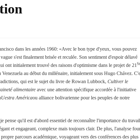
tion
ancisco dans les années 1960: «Avec le bon type d'yeux, vous pouvez
 vague s'est finalement brisée et reculée. Son sentiment d'espoir délavé
St
i ont initialement trouvé des raisons d'optimisme dans le projet de 21
u Venezuela au début du millénaire, initialement sous Hugo Chávez. C'e
tradictions, qui est le sujet du livre de Rowan Lubbock,
Cultiver le
raineté alimentaire
avec une attention spécifique accordée à l'initiative
 nUestra América
ou alliance bolivarienne pour les peuples de notre
e pense qu'il est d'abord essentiel de reconnaître l'importance du travai
élégant et engageant, complexe mais toujours clair. De plus, l'analyse fou
n propre parcours académique, voyageant vers des conférences des plus