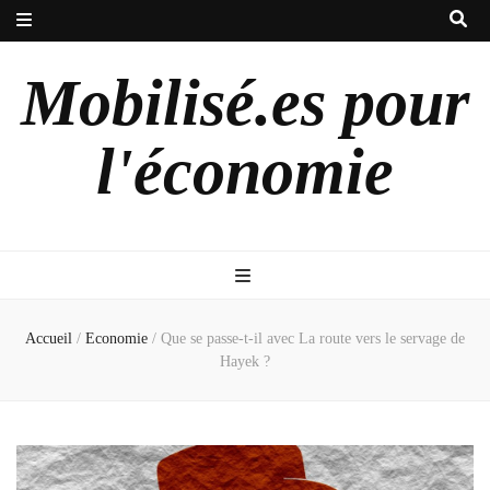
Mobilisé.es pour
l'économie
Accueil
/
Economie
/
Que se passe-t-il avec La route vers le servage de
Hayek ?