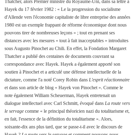
Thatcher, alors Premier ministre du Royaume-Uni, dans sa lettre à
Hayek du 17 février 1982 : « Le
la progression du socialisme
d'Allende vers l'économie capitaliste de libre entreprise des années
1980 est un exemple frappant de réforme économique dont nous
pouvons tirer de nombreuses leçons » ; tout en prenant ses
distances avec les mesures « tout à fait inacceptables » introduites
sous Augusto Pinochet au Chili. En effet, la Fondation Margaret
Thatcher a publié des centaines de documents couvrant sa
correspondance avec Hayek. Hayek a également apporté son
soutien à Pinochet et a articulé une défense intellectuelle de la
dictature, comme l'a noté Corey Robin dans
L'esprit réactionnaire
et dans son article de blog « Hayek von Pinochet ». Comme le
note également William Scheuerman, Hayek entretenait un
dialogue intellectuel avec Carl Schmitt, évoqué dans
La route vers
le servage
comme « le principal théoricien nazi du totalitarisme et,
en fait, l'essence de la définition du totalitarisme ». Alors,
soixante-dix ans plus tard, que se passe-t-il avec le discours de
Hayek ?
La route vers le servage
et comment pouvons-nous