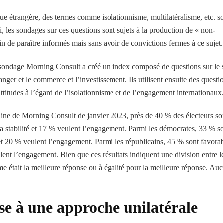
que étrangère, des termes comme isolationnisme, multilatéralisme, etc. s
les sondages sur ces questions sont sujets à la production de « non-
fin de paraître informés mais sans avoir de convictions fermes à ce sujet.
 sondage Morning Consult a créé un index composé de questions sur le 
anger et le commerce et l’investissement. Ils utilisent ensuite des questi
attitudes à l’égard de l’isolationnisme et de l’engagement internationaux
caine de Morning Consult de janvier 2023, près de 40 % des électeurs so
la stabilité et 17 % veulent l’engagement. Parmi les démocrates, 33 % s
é et 20 % veulent l’engagement. Parmi les républicains, 45 % sont favora
ulent l’engagement. Bien que ces résultats indiquent une division entre l
isme était la meilleure réponse ou à égalité pour la meilleure réponse. Au
e à une approche unilatérale