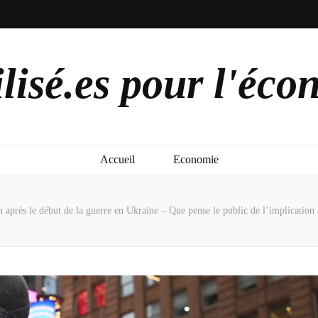
lisé.es pour l'éco
Accueil
Economie
 après le début de la guerre en Ukraine – Que pense le public de l’implication