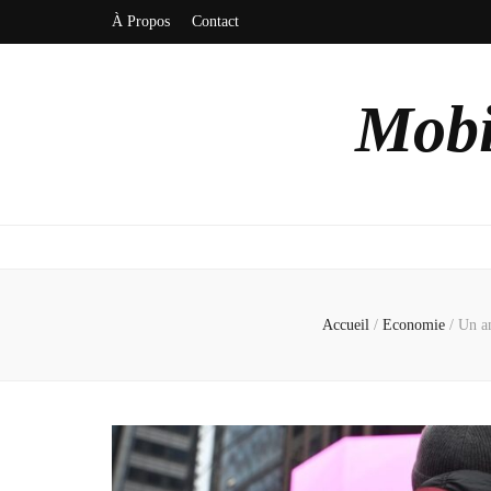
À Propos
Contact
Mobi
Accueil
/
Economie
/
Un an