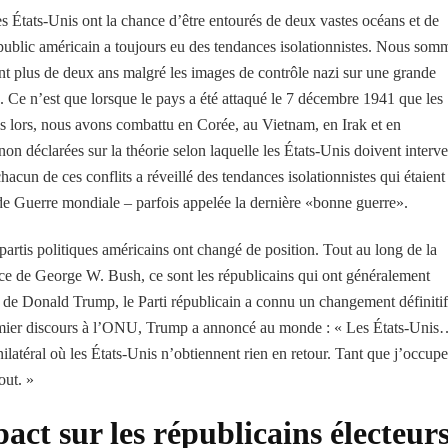
 États-Unis ont la chance d’être entourés de deux vastes océans et de
public américain a toujours eu des tendances isolationnistes. Nous som
t plus de deux ans malgré les images de contrôle nazi sur une grande
. Ce n’est que lorsque le pays a été attaqué le 7 décembre 1941 que les
is lors, nous avons combattu en Corée, au Vietnam, en Irak et en
on déclarées sur la théorie selon laquelle les États-Unis doivent interve
chacun de ces conflits a réveillé des tendances isolationnistes qui étaient
de Guerre mondiale – parfois appelée la dernière «bonne guerre».
artis politiques américains ont changé de position. Tout au long de la
ence de George W. Bush, ce sont les républicains qui ont généralement
on de Donald Trump, le Parti républicain a connu un changement définitif
premier discours à l’ONU, Trump a annoncé au monde : « Les États-Uni
ilatéral où les États-Unis n’obtiennent rien en retour. Tant que j’occupe
out. »
ct sur les républicains
électeur