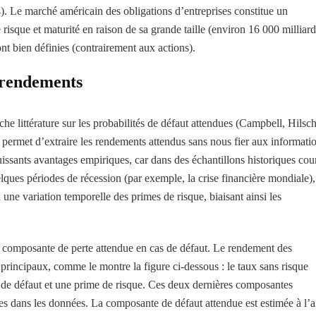
4). Le marché américain des obligations d’entreprises constitue un
e risque et maturité en raison de sa grande taille (environ 16 000 milliard
ont bien définies (contrairement aux actions).
s rendements
he littérature sur les probabilités de défaut attendues (Campbell, Hilsc
s permet d’extraire les rendements attendus sans nous fier aux informati
puissants avantages empiriques, car dans des échantillons historiques cour
lques périodes de récession (par exemple, la crise financière mondiale),
une variation temporelle des primes de risque, biaisant ainsi les
la composante de perte attendue en cas de défaut. Le rendement des
 principaux, comme le montre la figure ci-dessous : le taux sans risque
s de défaut et une prime de risque. Ces deux dernières composantes
les dans les données. La composante de défaut attendue est estimée à l’a