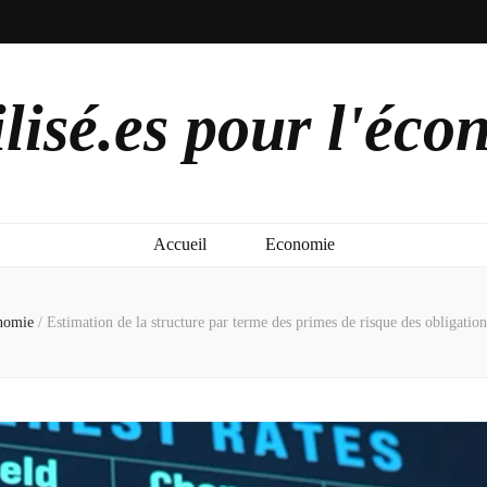
lisé.es pour l'éco
Accueil
Economie
nomie
/
Estimation de la structure par terme des primes de risque des obligation