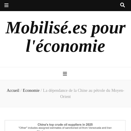
Mobilisé.es pour
l'économie
Accueil
/
Economie
/
La dépendance de la Chine au pétrole du Moyen-
Orient