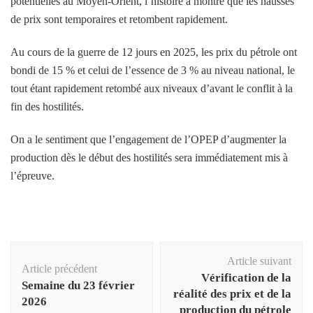
potentielles au Moyen-Orient, l’histoire a montré que les hausses
de prix sont temporaires et retombent rapidement.
Au cours de la guerre de 12 jours en 2025, les prix du pétrole ont
bondi de 15 % et celui de l’essence de 3 % au niveau national, le
tout étant rapidement retombé aux niveaux d’avant le conflit à la
fin des hostilités.
On a le sentiment que l’engagement de l’OPEP d’augmenter la
production dès le début des hostilités sera immédiatement mis à
l’épreuve.
Navigation
Article suivant
d'article
Article précédent
Vérification de la
Semaine du 23 février
réalité des prix et de la
2026
production du pétrole