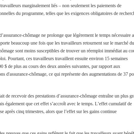
travailleurs marginalement liés – non seulement les paiements de
tionnelles du programme, telles que les exigences obligatoires de recherc
ns d’assurance-chômage ne prolonge que légèrement le temps nécessaire 
orte beaucoup une fois que les travailleurs retournent sur le marché d
e-chômage sont moins susceptibles de trouver un réemploi immédiat au co
oi. Pourtant, ces travailleurs travaillent ensuite environ 15 semaines
0 $ de plus au cours des deux années suivantes, par rapport aux
ations d'assurance-chômage, ce qui représente des augmentations de 37 p
fait de recevoir des prestations d’assurance-chômage entraîne un plus g
is également que cet effet s’accroît avec le temps. L’effet cumulatif de
se après cinq trimestres, alors que l’effet sur les gains continue
s preuves que ces gains reflètent le fait que les travailleurs ayant bénéf