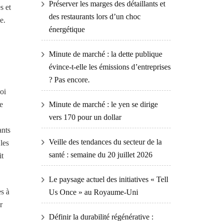
Préserver les marges des détaillants et
s et
des restaurants lors d’un choc
e.
énergétique
Minute de marché : la dette publique
évince-t-elle les émissions d’entreprises
? Pas encore.
oi
e
Minute de marché : le yen se dirige
vers 170 pour un dollar
ants
Veille des tendances du secteur de la
les
santé : semaine du 20 juillet 2026
it
Le paysage actuel des initiatives « Tell
es à
Us Once » au Royaume-Uni
r
Définir la durabilité régénérative :