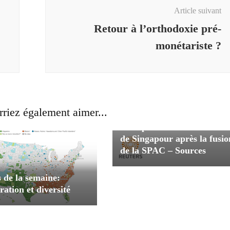
Article suivant
Retour à l’orthodoxie pré-
monétariste ?
riez également aimer...
Attrapez la liste secondaire
de Singapour après la fusio
de la SPAC – Sources
 de la semaine:
ation et diversité