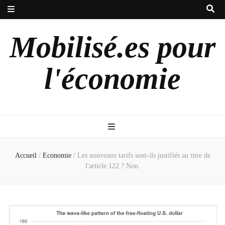
Mobilisé.es pour
l'économie
Accueil
/
Economie
/
Les nouveaux tarifs sont-ils justifiés au titre de
l'article 122 ? Non.