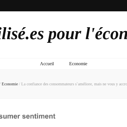
lisé.es pour l'éco
Accueil
Economie
/
Economie
/
La confiance des consommateurs s’améliore, mais ne vous y accr