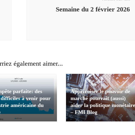
Semaine du 2 février 2026
riez également aimer...
Apprivoiser le pouvoir de
pête parfaite: des
marché pourrait (aussi)
difficiles à venir pour
aider la politique monétair
strie américaine du
– FMI Blog
e