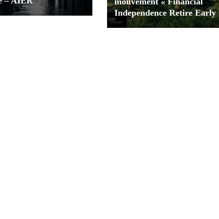
é – AIER
mouvement « Financial
Independence Retire Early 