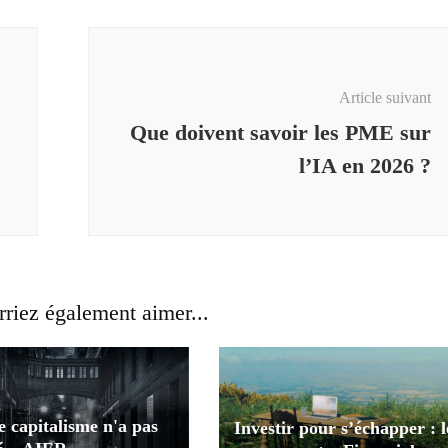
Article suivant
Que doivent savoir les PME sur
l’IA en 2026 ?
riez également aimer...
e capitalisme n'a pas
Investir pour s’échapper : l