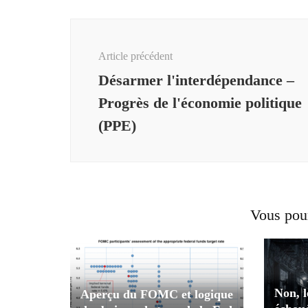
Navigation
d'article
Article précédent
Désarmer l'interdépendance –
Progrès de l'économie politique
(PPE)
Vous pour
Non, l
Aperçu du FOMC et logique