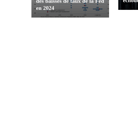
échou
des baisses de taux de la Fed
en 2024