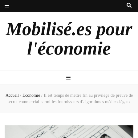
Mobilisé.es pour
l'économie
Accueil
/
Economie
/
Il est temps de mettre fin au privilège de preuve de
secret commercial parmi les fournisseurs d’algorithmes médico-légaux