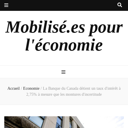
Mobilisé.es pour
l'économie
Accueil
/
Economie
/
La Banque du Canada détient un taux d'intérêt à
2,75% à mesure que les montures d'incertitude