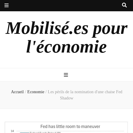
Mobilisé.es pour
l'économie
Accueil
/
Economie
/
Les périls de la nomination d'une chaise Fed
Shadow