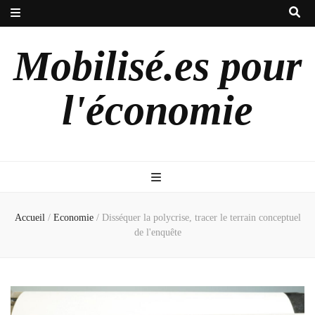
Mobilisé.es pour
l'économie
Accueil
/
Economie
/
Disséquer la polycrise, tracer le terrain conceptuel
de l'enquête