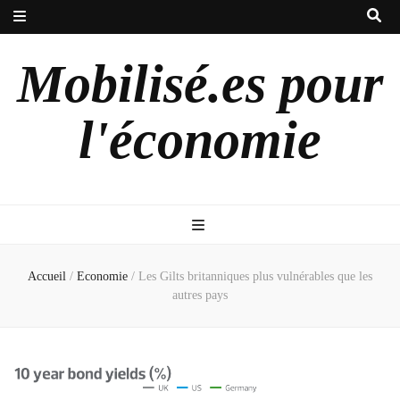
Mobilisé.es pour
l'économie
Accueil
/
Economie
/
Les Gilts britanniques plus vulnérables que les
autres pays