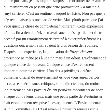
demie plus tard, je suis toujours surpris de rencontrer des « amis »
qui m'informent en passant que cette provocation « a mis fin à
[my] carrière'. C'est un sentiment auquel je résiste. Non pas que je
n’y reconnaisse pas une part de vérité. Mais plutôt parce que j’ai
vécu quelque chose de complètement différent. Cette expérience
n’a mis fin à rien de réel. Je n’avais aucun désir particulier d’être
accepté par un establishment déterminé à éviter précisément les
questions qui, à mon avis, avaient le plus besoin de réponses.
D'après mon expérience, la publication de
Prospérité sans
croissance
ne mène pas à une fin mais à un début. L'avènement de
quelque chose de nouveau. Quelque chose d’extrêmement
important pour ma carrière. L'un des « privilèges » d'être
conseiller officiel du gouvernement est que vous aurez parfois
accès à ses mécanismes critiques, sinon directement, du moins
indirectement. Mes payeurs étaient peut-être mécontents de notre
attaque contre leurs dieux, mais une petite partie de Westminster
était étonnamment réceptive à ces arguments. L’Environmental
Audit Committee (EAC) est revenu à plusieurs reprises sur le