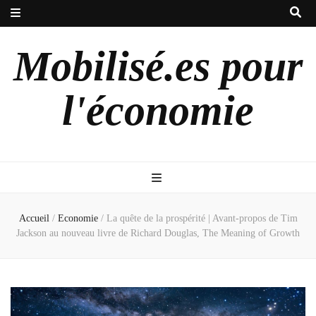
Mobilisé.es pour
l'économie
Accueil
/
Economie
/
La quête de la prospérité | Avant-propos de Tim
Jackson au nouveau livre de Richard Douglas, The Meaning of Growth