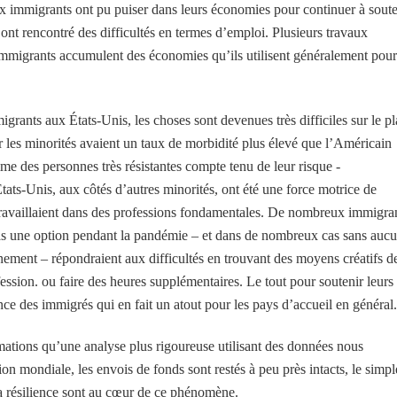
immigrants ont pu puiser dans leurs économies pour continuer à soute
 ont rencontré des difficultés en termes d’emploi. Plusieurs travaux
mmigrants accumulent des économies qu’ils utilisent généralement pour
grants aux États-Unis, les choses sont devenues très difficiles sur le p
 les minorités avaient un taux de morbidité plus élevé que l’Américain
 des personnes très résistantes compte tenu de leur risque -
ats-Unis, aux côtés d’autres minorités, ont été une force motrice de
travaillaient dans des professions fondamentales. De nombreux immigran
 pas une option pendant la pandémie – et dans de nombreux cas sans auc
nement – répondraient aux difficultés en trouvant des moyens créatifs d
ssion. ou faire des heures supplémentaires. Le tout pour soutenir leurs
ience des immigrés qui en fait un atout pour les pays d’accueil en général.
rmations qu’une analyse plus rigoureuse utilisant des données nous
n mondiale, les envois de fonds sont restés à peu près intacts, le simpl
 la résilience sont au cœur de ce phénomène.