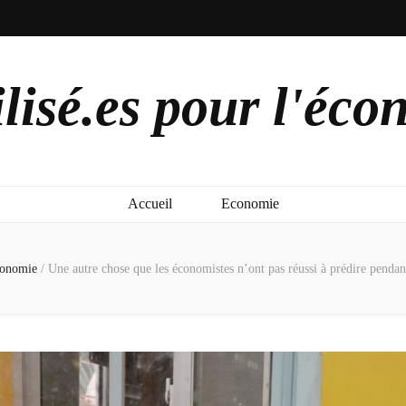
lisé.es pour l'éco
Accueil
Economie
onomie
/
Une autre chose que les économistes n’ont pas réussi à prédire pen