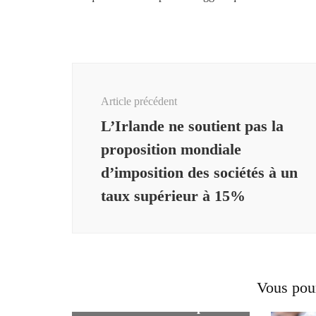
Navigation
d'article
Article précédent
L’Irlande ne soutient pas la
proposition mondiale
d’imposition des sociétés à un
taux supérieur à 15%
Les fabricants de pièces de
Vous pour
moteur doivent traverser la
« vallée de la mort » pour