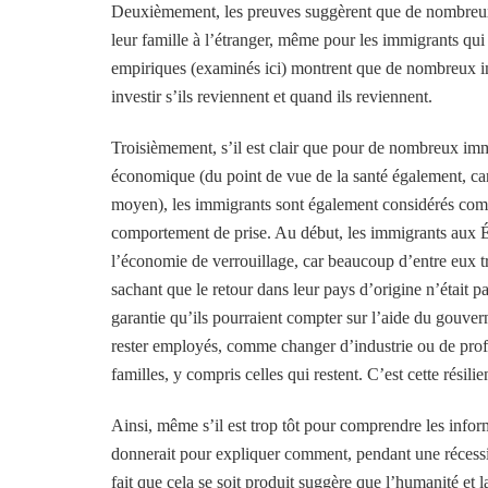
Deuxièmement, les preuves suggèrent que de nombreux 
leur famille à l’étranger, même pour les immigrants qui
empiriques (examinés ici) montrent que de nombreux i
investir s’ils reviennent et quand ils reviennent.
Troisièmement, s’il est clair que pour de nombreux immi
économique (du point de vue de la santé également, car
moyen), les immigrants sont également considérés comme
comportement de prise. Au début, les immigrants aux Ét
l’économie de verrouillage, car beaucoup d’entre eux 
sachant que le retour dans leur pays d’origine n’était
garantie qu’ils pourraient compter sur l’aide du gouver
rester employés, comme changer d’industrie ou de profe
familles, y compris celles qui restent. C’est cette résil
Ainsi, même s’il est trop tôt pour comprendre les info
donnerait pour expliquer comment, pendant une récessio
fait que cela se soit produit suggère que l’humanité et