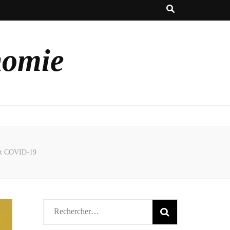
nomie
dant COVID-19
Rechercher :