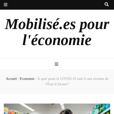
Mobilisé.es pour
l'économie
Accueil
/
Economie
/
À quel point le COVID-19 nuit-il aux revenus de
l'État et locaux?