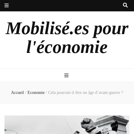
Mobilisé.es pour
l'économie
Accueil
/
Economie
/
Cela pourrait-il être un âge d’avant-guerre ?