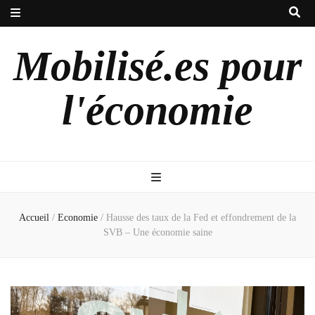
Mobilisé.es pour
l'économie
Accueil
/
Economie
/
Hausse des taux de la Fed et effondrement de la
SVB – Une économie saine