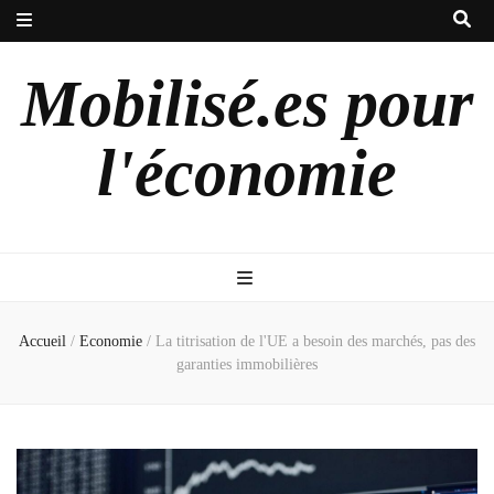
Mobilisé.es pour
l'économie
Accueil
/
Economie
/
La titrisation de l'UE a besoin des marchés, pas des
garanties immobilières