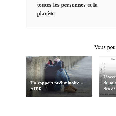
toutes les personnes et la
planète
Vous pour
L’accé
Un rapport préliminaire –
de sal
AIER
des dé