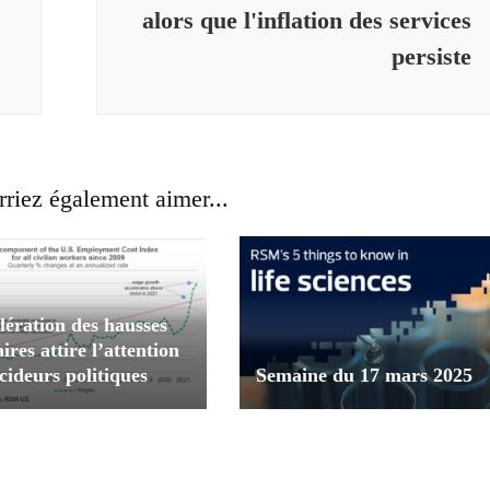
alors que l'inflation des services
persiste
riez également aimer...
lération des hausses
aires attire l’attention
cideurs politiques
Semaine du 17 mars 2025