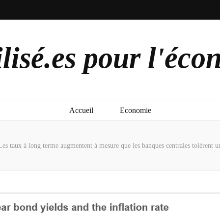
lisé.es pour l'éco
Accueil
Economie
Les taux à long terme augmentent à mesure que les banques centrales tolèrent un