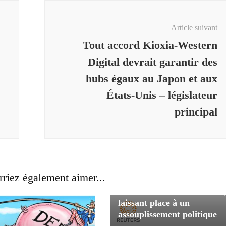
Article suivant
Tout accord Kioxia-Western
Digital devrait garantir des
hubs égaux au Japon et aux
États-Unis – législateur
principal
riez également aimer...
L’inflation chinoise ralentit
laissant place à un
assouplissement politique