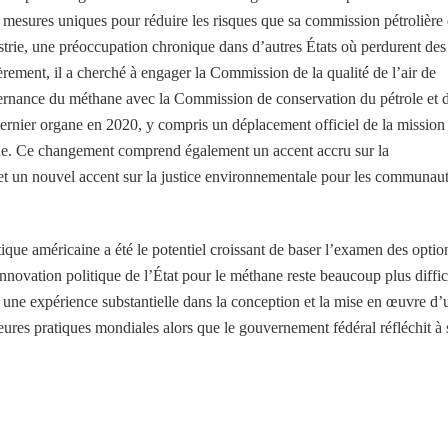
x mesures uniques pour réduire les risques que sa commission pétrolière 
strie, une préoccupation chronique dans d’autres États où perdurent des
ièrement, il a cherché à engager la Commission de la qualité de l’air de
ouvernance du méthane avec la Commission de conservation du pétrole et 
rnier organe en 2020, y compris un déplacement officiel de la mission
que. Ce changement comprend également un accent accru sur la
 et un nouvel accent sur la justice environnementale pour les communau
que américaine a été le potentiel croissant de baser l’examen des optio
innovation politique de l’État pour le méthane reste beaucoup plus diffic
 une expérience substantielle dans la conception et la mise en œuvre d’
lleures pratiques mondiales alors que le gouvernement fédéral réfléchit à 