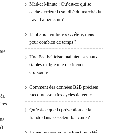
Market Minute : Qu’est-ce qui se
cache derrière la solidité du marché du
travail américain ?
L'inflation en Inde s'accélère, mais
pour combien de temps ?
r
ble
Une Fed belliciste maintient ses taux
e
stables malgré une dissidence
croissante
Comment des données B2B précises
raccourcissent les cycles de vente
és.
ères
Qu’est-ce que la prévention de la
fraude dans le secteur bancaire ?
ons
A)
La parcimonie est une fonctionnalité,