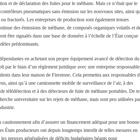
tion et de déclaration des fuites pour le méthane. Mais ce n’était que le
de contrôleurs pneumatiques sans émission sur les nouveaux sites, ainsi q
 ou fracturés. Les entreprises de production sont également tenues
continue des émissions de méthane, de composés organiques volatils et d
ent être signalés dans une base de données à l’échelle de l’État conçue
odèles prédominants.
indépendantes en achetant son propre équipement avancé de détection du
li par le biais d’un règlement juridique avec une entreprise responsable
idents dans leur maison de Firestone. Cela permettra aux responsables 
iens, ainsi qu’à une camionnette mobile de surveillance de l’air, à des
e télédétection et à des détecteurs de fuite de méthane portables. De te
erche universitaire sur les rejets de méthane, mais sont peu utilisées pa
dustrie.
u cautionnement afin d’assurer un financement adéquat pour une bonne
es États producteurs ont depuis longtemps interdit de telles mesures en
 les preuves généralisées de déficits budgétaires béants pour