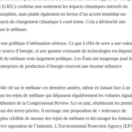
t (GIEC) confirme non seulement les impacts climatiques intensifs du
mosphère, mais plaide également en faveur d’un accent immédiat sur
mpacts du changement climatique à court terme. Cela a déclenché une
sur le méthane.
 une politique d’atténuation sérieuse. Ce gaz à effet de serre a une valeu
me source d’énergie, et une gamme croissante de technologies est disponi
fi du méthane reste largement politique. Les États ont longtemps joué l
entreprises de production d’énergie exercent une énorme influence
rôle clé sur le méthane ces dernières années, même en faisant face à un
sur les rejets de méthane qui dépassent régulièrement les volumes signal
lisation de la Congressional Review Act en juin, rétablissant les premi
ur des terres privées. Il envisage une proposition de « redevance de
plus crédible de mesure des rejets de méthane et décourager les émissi
une vive opposition de l’industrie. L’Environmental Protection Agency (EP