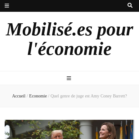
Mobilisé.es pour
l'économie
Accueil
/
Economie
/
Quel genre de juge est Amy Coney Barrett?