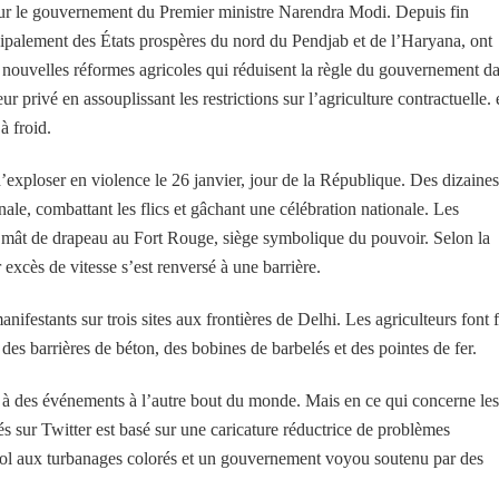
our le gouvernement du Premier ministre Narendra Modi. Depuis fin
ncipalement des États prospères du nord du Pendjab et de l’Haryana, ont
s nouvelles réformes agricoles qui réduisent la règle du gouvernement d
 privé en assouplissant les restrictions sur l’agriculture contractuelle. 
à froid.
’exploser en violence le 26 janvier, jour de la République. Des dizaine
ionale, combattant les flics et gâchant une célébration nationale. Les
n mât de drapeau au Fort Rouge, siège symbolique du pouvoir. Selon la
 excès de vitesse s’est renversé à une barrière.
ifestants sur trois sites aux frontières de Delhi. Les agriculteurs font 
 des barrières de béton, des bobines de barbelés et des pointes de fer.
ent à des événements à l’autre bout du monde. Mais en ce qui concerne les
tés sur Twitter est basé sur une caricature réductrice de problèmes
sol aux turbanages colorés et un gouvernement voyou soutenu par des