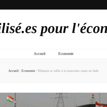
lisé.es pour l'éco
Accueil
Economie
Accueil
/
Economie
/
Rihanna se rallie à la mauvaise cause en Inde