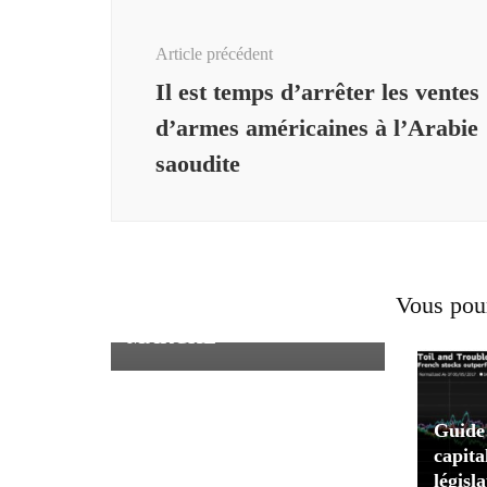
Navigation
d'article
Article précédent
Il est temps d’arrêter les ventes
d’armes américaines à l’Arabie
saoudite
AETERNA ZENTARIS
ANNONCE UNE OFFRE
DIRECTE ENREGISTRÉE
DE 7,0 MILLIONS DE
Vous pour
DOLLARS AU PRIX DU
MARCHÉ
Guide 
capita
législ