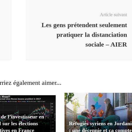
Article suivant
Les gens prétendent seulement
pratiquer la distanciation
sociale – AIER
riez également aimer...
de l’investisseur en
l sur les élections
Réfugiés syriens en Jordani
atives en France
: une décennie et ça compte