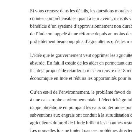
Si vous creusez dans les détails, les questions morales 
craintes compréhensibles quant à leur avenir, mais ils 
bénéficie d’un système d’approvisionnement non durable
de l’Inde ont appelé à une réforme depuis au moins deux
probablement beaucoup plus d’agriculteurs qu’elles n’e
L’idée que le gouvernement veut opprimer les agriculte
absurde. En fait, il essaie de les aider en permettant a
il a déjà proposé de retarder la mise en œuvre de 18 m
économique en Inde et réduira les opportunités pour la m
Qu’en est-il de l’environnement, le problème favori de
à une catastrophe environnementale. L’électricité gratu
nappe phréatique en pompant les eaux souterraines pour
subventions aux engrais ont conduit à la surutilisation
agriculteurs du nord de l’Inde brûlent les chaumes restan
Les nouvelles lois ne traitent pas ces problèmes direct