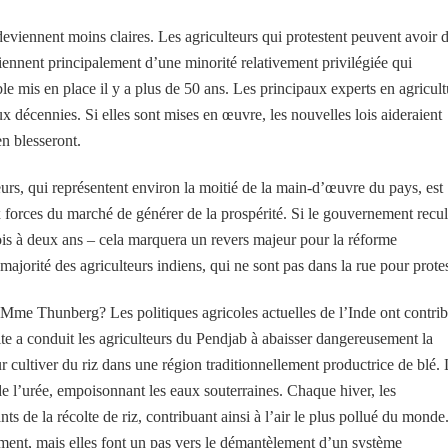
deviennent moins claires. Les agriculteurs qui protestent peuvent avoir 
viennent principalement d’une minorité relativement privilégiée qui
 mis en place il y a plus de 50 ans. Les principaux experts en agricult
 décennies. Si elles sont mises en œuvre, les nouvelles lois aideraient
n blesseront.
urs, qui représentent environ la moitié de la main-d’œuvre du pays, est
ux forces du marché de générer de la prospérité. Si le gouvernement recu
ois à deux ans – cela marquera un revers majeur pour la réforme
ajorité des agriculteurs indiens, qui ne sont pas dans la rue pour protes
 Mme Thunberg? Les politiques agricoles actuelles de l’Inde ont contri
ite a conduit les agriculteurs du Pendjab à abaisser dangereusement la
 cultiver du riz dans une région traditionnellement productrice de blé.
 de l’urée, empoisonnant les eaux souterraines. Chaque hiver, les
ts de la récolte de riz, contribuant ainsi à l’air le plus pollué du monde
ement, mais elles font un pas vers le démantèlement d’un système