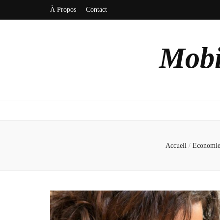
À Propos
Contact
Mobi
Accueil
/
Economi