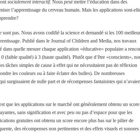
sont
socialement interactif
. Nous
peut
mettre l’éducation dans des
miser l’apprentissage du cerveau humain. Mais les applications sont-ell
apprendre?
le sont pas. Nous avons codifié la science et demandé si les 100 meilleu
prentissage. Publié dans le Journal of Children and Media, nos travaux
é dans quelle mesure chaque application «éducative» populaire a renco
0 (faible qualité) à 3 (haute qualité). Plutôt que d’être «conscients», no
es tâches simples de cause à effet qui ne nécessitaient pas de réflexion
spondre les couleurs ou à faire éclater des bulles). De nombreuses
 qui surgissaient de nulle part et de récompenses fantaisistes qui n’avaien
r est que les applications sur le marché ont généralement obtenu un score
trayantes, sans signification et avec peu ou pas d’espace pour que les
ications gratuites ont obtenu un score encore plus bas sur le pilier de
quente, des récompenses non pertinentes et des effets visuels et sonores