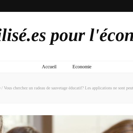
lisé.es pour l'éco
Accueil
Economie
e
/
Vous cherchez un radeau de sauvetage éducatif? Les applications ne sont peut-