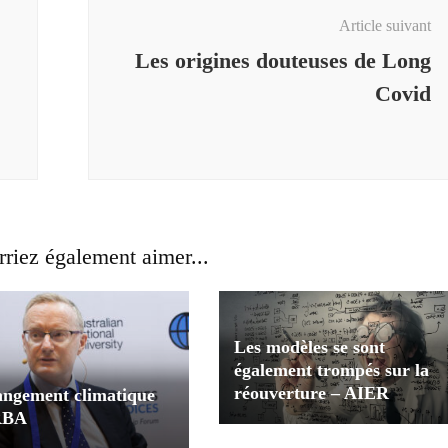
Article suivant
Les origines douteuses de Long
Covid
riez également aimer...
Les modèles se sont
également trompés sur la
réouverture – AIER
angement climatique
 RBA