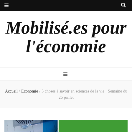
Mobilisé.es pour
l'économie
Accueil
/
Economie
/
5 choses à savoir en sciences de la vie : Semaine du
26 juillet