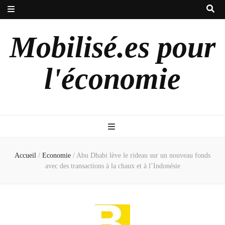
Mobilisé.es pour
l'économie
Accueil
/
Economie
/
Abu Dhabi lève le rideau sur un nouveau fonds
avec des transactions à la chaux et à l’Indonésie