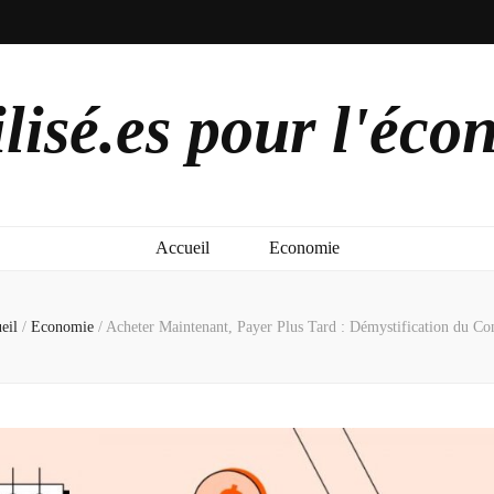
lisé.es pour l'éco
Accueil
Economie
eil
/
Economie
/
Acheter Maintenant, Payer Plus Tard : Démystification du Co