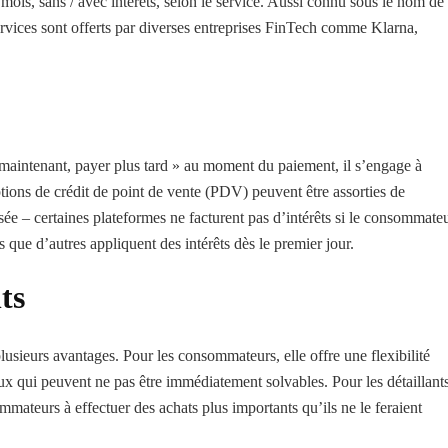
mois, sans / avec intérêts, selon le service. Aussi connu sous le nom de
ervices sont offerts par diverses entreprises FinTech comme Klarna,
aintenant, payer plus tard » au moment du paiement, il s’engage à
ions de crédit de point de vente (PDV) peuvent être assorties de
isée – certaines plateformes ne facturent pas d’intérêts si le consommate
s que d’autres appliquent des intérêts dès le premier jour.
ts
lusieurs avantages. Pour les consommateurs, elle offre une flexibilité
eux qui peuvent ne pas être immédiatement solvables. Pour les détaillants
mmateurs à effectuer des achats plus importants qu’ils ne le feraient