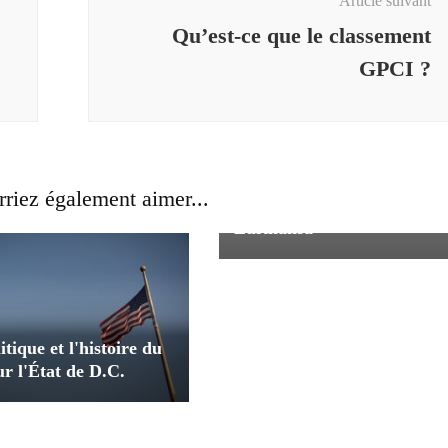
Article suivant
Qu’est-ce que le classement
GPCI ?
Le gouvernement allemand
divise sur la forme de
riez également aimer...
l'accord de sauvetage avec
Lufthansa
itique et l'histoire du
ur l'État de D.C.