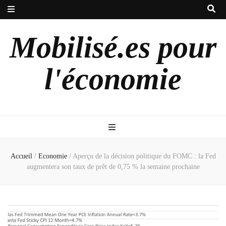
Mobilisé.es pour
l'économie
Accueil
/
Economie
/
Aperçu de la décision politique du FOMC : la Fed
augmentera son taux de prêt de 0,75 % la semaine prochaine