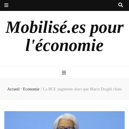
Mobilisé.es pour
l'économie
Accueil
/
Economie
/
La BCE augmente alors que Mario Draghi chute