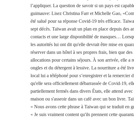
l’appliquer. La question de savoir si un pays est capab
guimauve: Lisez Christina Farr et Michelle Gao, «Comm
été salué pour sa réponse Covid-19 très efficace. Taiwa
sept décès. Taïwan avait un plan en place depuis des an
contacts et une large disponibilité de masques… Lorsq
les autorités lui ont dit qu'elle devrait être mise en q
réserver dans un hôtel à ses propres frais, bien que de
allocations pour certains séjours. À son arrivée, elle 
ongles et du détergent à lessive. La nourriture a été livr
local lui a téléphoné pour s’enregistrer et la remercier d
qu'elle sera officiellement débarrassée de Covid-19, ell
partiellement fermés dans divers États, elle attend avec
maison ou s'asseoir dans un café avec un bon livre. Taiw
« Nous avons cette phrase à Taiwan qui se traduit en gros
« Je suis vraiment content qu'ils prennent cette quarant