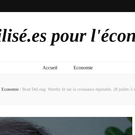
lisé.es pour l'éco
Accueil
Economie
/
Economie
/
Brad DeLong: Worthy lit sur la croissance équitable, 28 juillet-3 