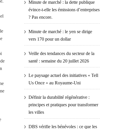
e.
Minute de marché : la dette publique
évince-t-elle les émissions d’entreprises
el
? Pas encore.
le
Minute de marché : le yen se dirige
de
vers 170 pour un dollar
Veille des tendances du secteur de la
i
santé : semaine du 20 juillet 2026
 de
un
Le paysage actuel des initiatives « Tell
Us Once » au Royaume-Uni
ine
une
Définir la durabilité régénérative :
principes et pratiques pour transformer
les villes
e
DBS vérifie les bénévoles : ce que les