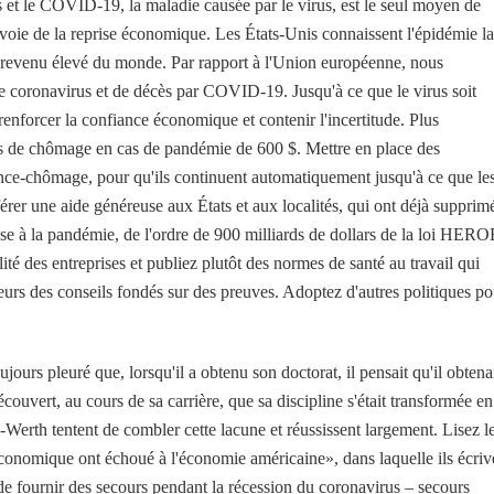
us et le COVID-19, la maladie causée par le virus, est le seul moyen de
 voie de la reprise économique. Les États-Unis connaissent l'épidémie la
 à revenu élevé du monde. Par rapport à l'Union européenne, nous
de coronavirus et de décès par COVID-19. Jusqu'à ce que le virus soit
renforcer la confiance économique et contenir l'incertitude. Plus
 de chômage en cas de pandémie de 600 $. Mettre en place des
nce-chômage, pour qu'ils continuent automatiquement jusqu'à ce que le
rer une aide généreuse aux États et aux localités, qui ont déjà supprim
onse à la pandémie, de l'ordre de 900 milliards de dollars de la loi HER
té des entreprises et publiez plutôt des normes de santé au travail qui
eurs des conseils fondés sur des preuves. Adoptez d'autres politiques po
ujours pleuré que, lorsqu'il a obtenu son doctorat, il pensait qu'il obtena
couvert, au cours de sa carrière, que sa discipline s'était transformée en
Werth tentent de combler cette lacune et réussissent largement. Lisez l
onomique ont échoué à l'économie américaine», dans laquelle ils écriv
de fournir des secours pendant la récession du coronavirus – secours