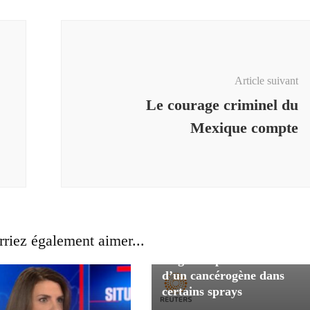
Article suivant
Le courage criminel du
Mexique compte
Les pharmacies retirent les
riez également aimer...
écrans solaires J&J des
étagères après la découvert
d’un cancérogène dans
certains sprays