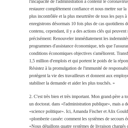
l'incapacité de l'administration à contenir le coronavir
restaurer complètement confiance et nous mettre sur la
plus incontrôlée et la plus meurtrière de tous les pays
enregistrons désormais 10 fois plus de cas quotidiens 
contenu, cependant, il y a des actions clés qui peuvent 
précisément: Renouveler immédiatement les indemnités
programmes d'assistance économique, tels que l'assura
conditions économiques objectives s'améliorent. Transfé
1,5 million d'emplois et qui portent le poids de la rép
Résistez à la promulgation de l'immunité de responsabili
protègent la vie des travailleurs et donnent aux employ
stabiliser la demande et aider les plus touchés. »
2. C'est très bien et très important. Mon grand-père a to
un doctorat. dans «l'administration publique», mais a dé
«science politique». Ici, Amanda Fischer et Alix Gould-
«plomberie cassée: comment les systèmes de secours éc
«Nous détaillons quatre systèmes de livraison chargés 