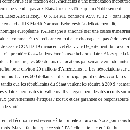
u coronavirus et la réaction des Américains à une propagation incontrôlé
démie ne viendra pas aux États-Unis de sitôt et qu'un rétablissement
le-ci. Lisez Alex Hickey, «U.S. Le PIB contracte 9,5% au T2 », dans lequ
ste en chef d'IHS Markit Nariman Behravesh l'a délicatement dit,
onomique européenne, l'Allemagne a annoncé hier une baisse trimestriel
ine a commencé à s'améliorer en mai et le chômage est passé de près 
es de cas de COVID-19 menacent cet élan… le Département du travail a
ur la première fois – la deuxième hausse hebdomadaire. Alors que la lo
 la fermeture, les 600 dollars d'allocations par semaine en indemnités
rd'hui pour environ 20 millions d'Américains … Les négociations sur 
int mort … ces 600 dollars étant le principal point de désaccord. Les
 tandis que les républicains du Sénat veulent les réduire à 200 $ / sema
s salaires perdus des travailleurs. Il y a également des désaccords sur 
aux gouvernements étatiques / locaux et des garanties de responsabilité
ns de santé.
vrent et l'économie est revenue à la normale à Taiwan. Nous pourrions l
mois. Mais il faudrait que ce soit à l’échelle nationale et il faudrait