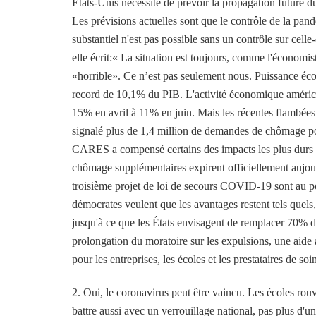
États-Unis nécessite de prévoir la propagation future d
Les prévisions actuelles sont que le contrôle de la pan
substantiel n'est pas possible sans un contrôle sur cel
elle écrit:« La situation est toujours, comme l'économi
«horrible». Ce n’est pas seulement nous. Puissance éc
record de 10,1% du PIB. L'activité économique américa
15% en avril à 11% en juin. Mais les récentes flambé
signalé plus de 1,4 million de demandes de chômage po
CARES a compensé certains des impacts les plus durs de
chômage supplémentaires expirent officiellement aujou
troisième projet de loi de secours COVID-19 sont au po
démocrates veulent que les avantages restent tels quels,
jusqu'à ce que les États envisagent de remplacer 70% de
prolongation du moratoire sur les expulsions, une aide 
pour les entreprises, les écoles et les prestataires de soi
2. Oui, le coronavirus peut être vaincu. Les écoles rou
battre aussi avec un verrouillage national, pas plus d'un 