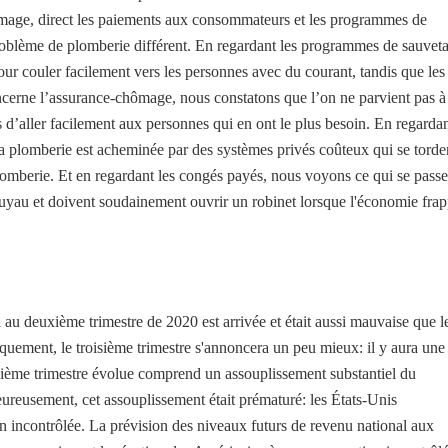
chômage, direct les paiements aux consommateurs et les programmes de
oblème de plomberie différent. En regardant les programmes de sauvet
ur couler facilement vers les personnes avec du courant, tandis que les
oncerne l’assurance-chômage, nous constatons que l’on ne parvient pas à
s d’aller facilement aux personnes qui en ont le plus besoin. En regarda
la plomberie est acheminée par des systèmes privés coûteux qui se torde
plomberie. Et en regardant les congés payés, nous voyons ce qui se passe
 tuyau et doivent soudainement ouvrir un robinet lorsque l'économie fra
au deuxième trimestre de 2020 est arrivée et était aussi mauvaise que l
quement, le troisième trimestre s'annoncera un peu mieux: il y aura une
roisième trimestre évolue comprend un assouplissement substantiel du
eureusement, cet assouplissement était prématuré: les États-Unis
 incontrôlée. La prévision des niveaux futurs de revenu national aux