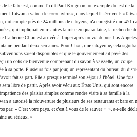
le de le faire est, comme l'a dit Paul Krugman, un exemple du test de la
ent Taiwan a vaincu le coronavirus», dans lequel ils écrivent: «Taiwa
n, qui compte près de 24 millions de citoyens, n'a enregistré que 451 ca
nées, qui impliquait entre autres la mise en quarantaine, la recherche d
ue Catherine Chou est arrivée à Taipei après un vol depuis Los Angeles
uarantaine pendant deux semaines. Pour Chou, une citoyenne, cela signifiai
s subventions soient disponibles et que le gouvernement ait payé des
a reçu un colis de bienvenue comprenant du savon à vaisselle, un coupe-
ée à sa porte. Plusieurs fois par jour, un représentant du bureau du distri
’avoir fait sa part. Elle a presque terminé son séjour à l'hôtel. Une fois
e sera libre de partir. Après avoir vécu aux États-Unis, qui sont encore
 impatience des plaisirs simples comme rendre visite à sa famille à la
an a autorisé la réouverture de plusieurs de ses restaurants et bars en 
 par: » C'est votre pays, et c'est à vous de le sauver « », a-t-elle décla
aine au sérieux. »