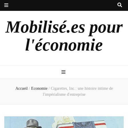
Mobilisé.es pour
l'économie
Accueil
/
Economie
/
Cigarettes, Inc.: une histoire intime de
l'impérialisme d'entreprise