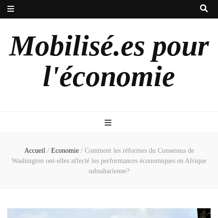
Mobilisé.es pour
l'économie
Accueil
/
Economie
/
Comment les réformes du Consensus de
Washington ont-elles affecté les performances économiques en Afrique
subsaharienne?