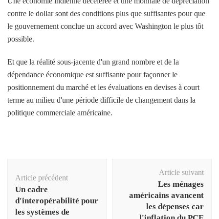
Une économie indienne décélérée et une monnaie de dépréciation
contre le dollar sont des conditions plus que suffisantes pour que
le gouvernement conclue un accord avec Washington le plus tôt
possible.
Et que la réalité sous-jacente d'un grand nombre et de la
dépendance économique est suffisante pour façonner le
positionnement du marché et les évaluations en devises à court
terme au milieu d'une période difficile de changement dans la
politique commerciale américaine.
Navigation
Article suivant
d'article
Article précédent
Les ménages
Un cadre
américains avancent
d'interopérabilité pour
les dépenses car
les systèmes de
l'inflation du PCE