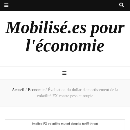
Mobilisé.es pour
l'économie
Accueil
/
Economie
/
Évaluation du dollar d'amortissement de la
volatilité FX contre peso et roupie