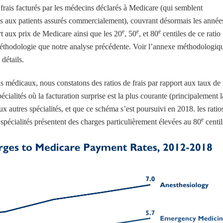
rais facturés par les médecins déclarés à Medicare (qui semblent
rés aux patients assurés commercialement), couvrant désormais les année
e
e
e
t aux prix de Medicare ainsi que les 20
, 50
, et 80
centiles de ce ratio
méthodologie que notre analyse précédente. Voir l’annexe méthodologiq
détails.
s médicaux, nous constatons des ratios de frais par rapport aux taux de
ialités où la facturation surprise est la plus courante (principalement l
x autres spécialités, et que ce schéma s’est poursuivi en 2018. les ratio
e
 spécialités présentent des charges particulièrement élevées au 80
centil