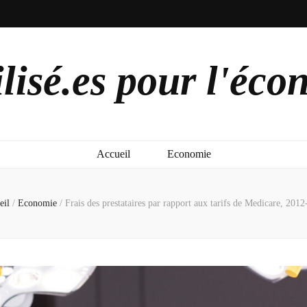
lisé.es pour l'éco
Accueil
Economie
eil
/
Economie
/
Frais des prestataires par rapport aux tarifs de Medicare, 201