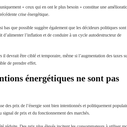
 uniquement « ceux qui en ont le plus besoin » constitue une améliorati
récédente crise énergétique.
aussi bas que possible suggère également que les décideurs politiques sont
t d’alimenter l’inflation et de conduire à un cycle autodestructeur de
s il devrait être ciblé et temporaire, même si l’augmentation des taxes s
ble de prendre effet.
ntions énergétiques ne sont pas
e des prix de l’énergie sont bien intentionnés et politiquement populair
u signal de prix et du fonctionnement des marchés.
té réduite. Des prix plus élevés incitent les consommateurs à utiliser m