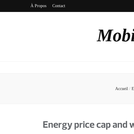
À Propos
Contact
Mobi
Accueil
/
E