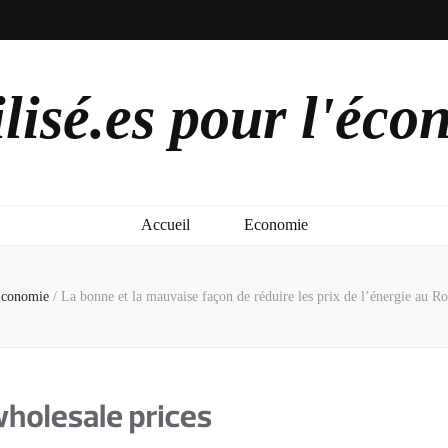
lisé.es pour l'éco
Accueil
Economie
conomie
/
La bonne et la mauvaise façon de réduire les prix de l’énergie au 