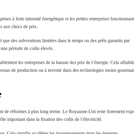
ises à forte intensité énergétique et les petites entreprises fonctionnant
es aux chocs de prix.
tel que des subventions limitées dans le temps ou des prêts garantis par
t une période de coûts élevés.
rablement les entreprises de la hausse des prix de l’énergie. Cela affaibli
 processus de production ou à investir dans des technologies moins gourma
e
ident de réformes à plus long terme. Le Royaume-Uni reste fortement exp
e important dans la fixation des coûts de l’électricité.
que. Cela signifie accélérer les investissements dans les énergies